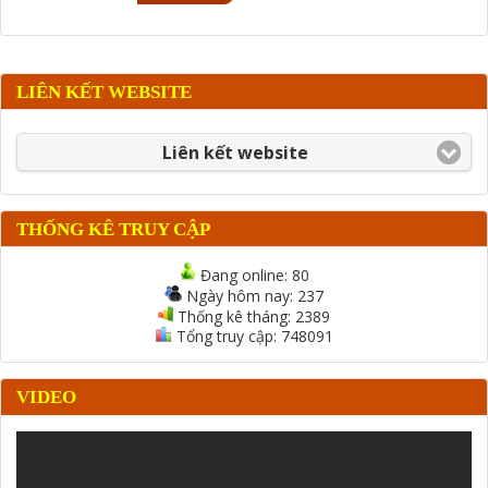
LIÊN KẾT WEBSITE
Liên kết website
THỐNG KÊ TRUY CẬP
Đang online:
80
Ngày hôm nay:
237
Thống kê tháng:
2389
Tổng truy cập:
748091
VIDEO