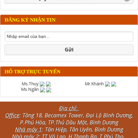
ĐĂNG KÝ NHẬN TIN
Gửi
HỖ TRỢ TRỰC TUYẾN
Ms.Thuy
Mr.Khánh
Ms.Ngân
Địa chỉ:
Office
: Tầng 18, Becamex Tower, Đại Lộ Bình Dương,
P.Phú Hòa, TP.Thủ Dầu Một, Bình Dương
Nhà máy 1
: Tân Hiệp, Tân Uyên, Bình Dương
Nhà máy 2:
TT.Võ Lao, H.Thanh Ba, T.Phú Thọ,