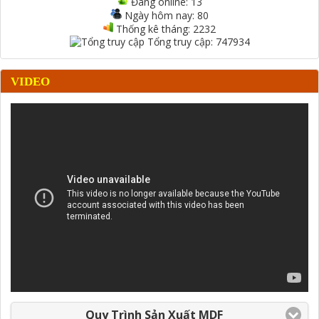
Đang online:
13
Ngày hôm nay:
80
Thống kê tháng:
2232
Tổng truy cập:
747934
VIDEO
Quy Trình Sản Xuất MDF