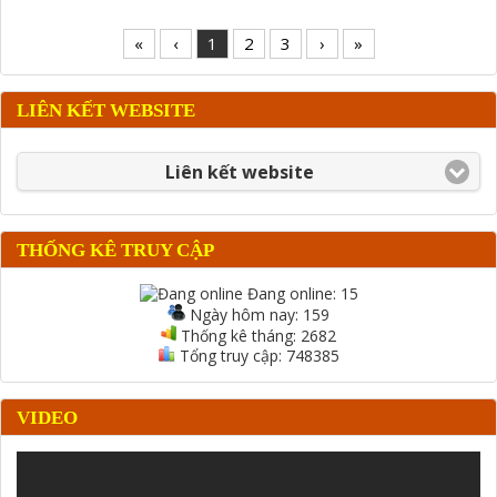
«
‹
1
2
3
›
»
LIÊN KẾT WEBSITE
Liên kết website
THỐNG KÊ TRUY CẬP
Đang online:
15
Ngày hôm nay:
159
Thống kê tháng:
2682
Tổng truy cập:
748385
VIDEO